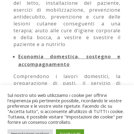
del letto, installazione del paziente,
esercizi di mobilizzazione, prevenzione
antidecubito, preven­zione e cure delle
lesioni cutanee conseguenti a una
terapia; aiuto alle cure d’igiene corporale
e della bocca, a vestire e svestire il
paziente e a nutrirlo
Economia domestica, sostegno e
accompagnamento
Comprendono i lavori domestici, la
preparazione di pasti, il servizio di
accompagnamento per passeggiate o
Sul nostro sito web utilizziamo i cookie per offrirvi
commissioni.
l'esperienza più pertinente possibile, ricordando le vostre
preferenze e le vostre visite ripetute. Facendo clic su
"Accetta tutto", si acconsente all'utilizzo di TUTTI i cookie.
Tuttavia, è possibile visitare "Impostazioni dei cookie" per
fornire un consenso controllato.
(C) 2022 - Spitex Il Sole SAGL
Impostazioni cookies
Accetta tutti